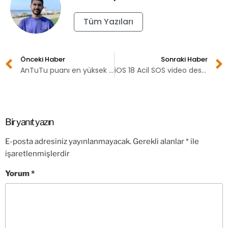
Tüm Yazıları
Önceki Haber
Sonraki Haber
AnTuTu puanı en yüksek telefonlar (Android) – Haziran 2024
iOS 18 Acil SOS video desteği getiriyor!
Bir yanıt yazın
E-posta adresiniz yayınlanmayacak.
Gerekli alanlar
*
ile
işaretlenmişlerdir
Yorum
*