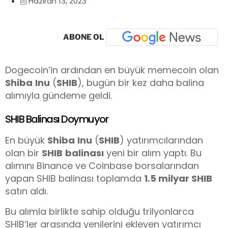
Haziran 13, 2023
ABONE OL
Dogecoin’in ardından en büyük memecoin olan
Shiba
Inu
(
SHIB
), bugün bir kez daha balina
alımıyla gündeme geldi.
SHIB Balinası Doymuyor
En büyük
Shiba
Inu
(
SHIB
) yatırımcılarından
olan bir
SHIB
balinası
yeni bir alım yaptı. Bu
alımını Binance ve Coinbase borsalarından
yapan SHIB balinası toplamda
1.5 milyar SHIB
satın aldı.
Bu alımla birlikte sahip olduğu trilyonlarca
SHIB’ler arasında yenilerini ekleyen yatırımcı