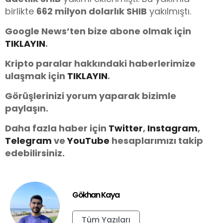
birlikte
662 milyon dolarlık SHIB
yakılmıştı.
Google News’ten bize abone olmak için
TIKLAYIN
.
Kripto paralar hakkındaki haberlerimize
ulaşmak için
TIKLAYIN
.
Görüşlerinizi yorum yaparak bizimle
paylaşın.
Daha fazla haber için
Twitter
,
Instagram
,
Telegram
ve
You
Tube
hesaplarımızı takip
edebilirsiniz.
Gökhan Kaya
Tüm Yazıları