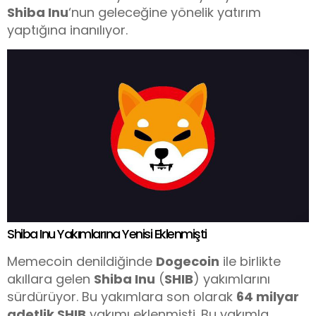
Shiba Inu
‘nun geleceğine yönelik yatırım
yaptığına inanılıyor.
Shiba Inu Yakımlarına Yenisi Eklenmişti
Memecoin denildiğinde
Dogecoin
ile birlikte
akıllara gelen
Shiba Inu
(
SHIB
) yakımlarını
sürdürüyor. Bu yakımlara son olarak
64 milyar
adetlik SHIB
yakımı eklenmişti. Bu yakımla