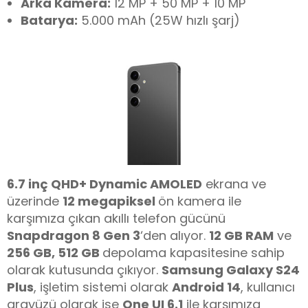
Arka Kamera:
12 MP + 50 MP + 10 MP
Batarya:
5.000 mAh (25W hızlı şarj)
6.7 inç QHD+ Dynamic AMOLED
ekrana ve
üzerinde
12 megapiksel
ön kamera ile
karşımıza çıkan akıllı telefon gücünü
Snapdragon 8 Gen 3
‘den alıyor.
12 GB RAM
ve
256 GB, 512 GB
depolama kapasitesine sahip
olarak kutusunda çıkıyor.
Samsung Galaxy S24
Plus
, işletim sistemi olarak
Android 14
, kullanıcı
arayüzü olarak ise
One UI 6.1
ile karşımıza