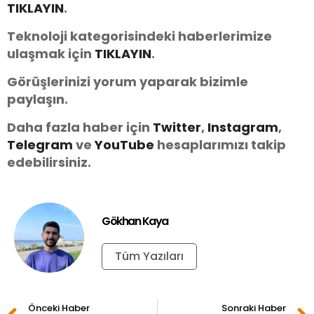
TIKLAYIN
.
Teknoloji kategorisindeki haberlerimize
ulaşmak için
TIKLAYIN
.
Görüşlerinizi yorum yaparak bizimle
paylaşın.
Daha fazla haber için
Twitter
,
Instagram
,
Telegram
ve
You
Tube
hesaplarımızı takip
edebilirsiniz.
Gökhan Kaya
Tüm Yazıları
Önceki Haber
Sonraki Haber