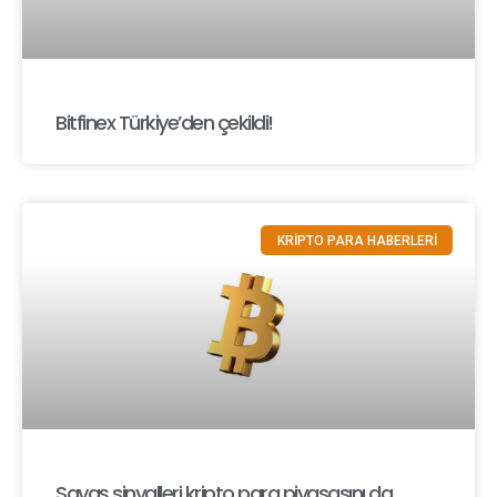
Bitfinex Türkiye’den çekildi!
KRİPTO PARA HABERLERİ
Savaş sinyalleri kripto para piyasasını da