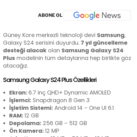
ABONE OL
Güney Kore merkezli teknoloji devi
Samsung
,
Galaxy S24 serisini duyurdu.
7 yıl güncelleme
desteği alacak
olan
Samsung
Galaxy
S24
Plus
modelinin tüm detaylarına hep birlikte göz
atacağız.
Samsung Galaxy S24 Plus Özellikleri
Ekran:
6.7 inç QHD+ Dynamic AMOLED
İşlemci:
Snapdragon 8 Gen 3
İşletim Sistemi:
Android 14 – One UI 6.1
RAM:
12 GB
Depolama:
256 GB – 512 GB
Ön Kamera:
12 MP