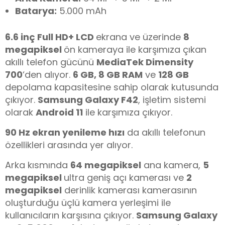
Batarya:
5.000 mAh
6.6 inç Full HD+ LCD
ekrana ve üzerinde
8
megapiksel
ön kameraya ile karşımıza çıkan
akıllı telefon gücünü
MediaTek Dimensity
700
‘den alıyor.
6 GB, 8 GB RAM
ve
128 GB
depolama kapasitesine sahip olarak kutusunda
çıkıyor.
Samsung Galaxy F42
, işletim sistemi
olarak
Android 11
ile karşımıza çıkıyor.
90 Hz ekran yenileme hızı
da akıllı telefonun
özellikleri arasında yer alıyor.
Arka kısmında
64 megapiksel
ana kamera,
5
megapiksel
ultra geniş açı kamerası ve
2
megapiksel
derinlik kamerası kamerasının
oluşturduğu üçlü kamera yerleşimi ile
kullanıcıların karşısına çıkıyor.
Samsung Galaxy