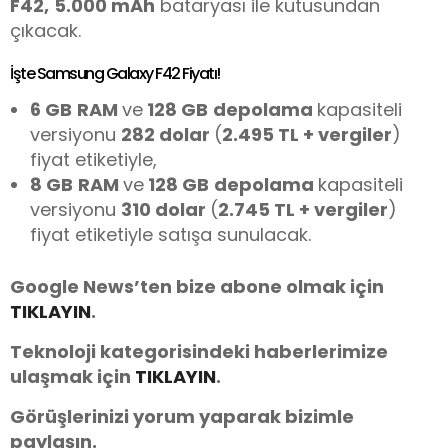
F42
,
5.000 mAh
bataryası ile kutusundan
çıkacak.
İşte Samsung Galaxy F42 Fiyatı!
6 GB
RAM
ve
128 GB
depolama
kapasiteli
versiyonu
282 dolar
(
2.495 TL + vergiler
)
fiyat etiketiyle,
8 GB
RAM
ve
128 GB
depolama
kapasiteli
versiyonu
310 dolar
(
2.745 TL + vergiler
)
fiyat etiketiyle satışa sunulacak.
Google News’ten bize abone olmak için
TIKLAYIN
.
Teknoloji kategorisindeki haberlerimize
ulaşmak için
TIKLAYIN
.
Görüşlerinizi yorum yaparak bizimle
paylaşın.