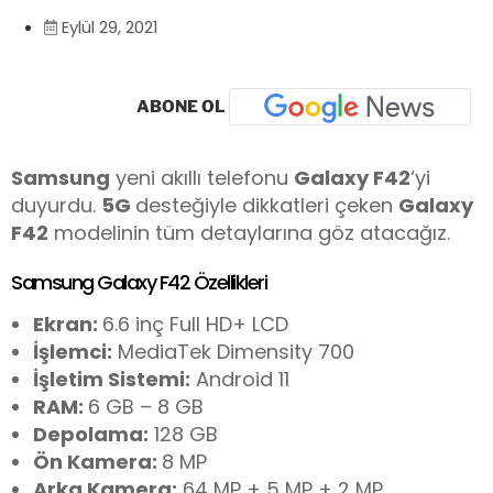
Eylül 29, 2021
ABONE OL
Samsung
yeni akıllı telefonu
Galaxy F42
‘yi
duyurdu.
5G
desteğiyle dikkatleri çeken
Galaxy
F42
modelinin tüm detaylarına göz atacağız.
Samsung Galaxy F42 Özellikleri
Ekran:
6.6 inç Full HD+ LCD
İşlemci:
MediaTek Dimensity 700
İşletim Sistemi:
Android 11
RAM:
6 GB – 8 GB
Depolama:
128 GB
Ön Kamera:
8 MP
Arka Kamera:
64 MP + 5 MP + 2 MP