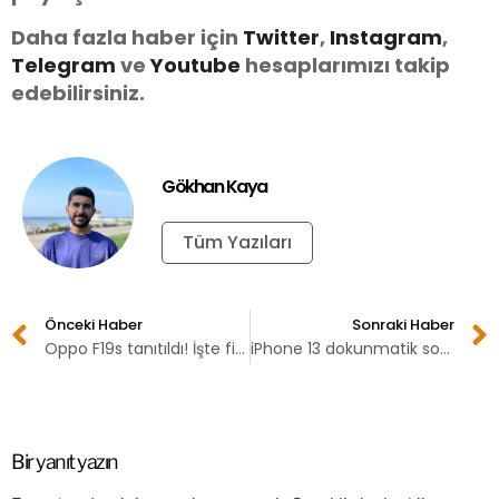
Daha fazla haber için
Twitter
,
Instagram
,
Telegram
ve
Youtube
hesaplarımızı takip
edebilirsiniz.
Gökhan Kaya
Tüm Yazıları
Önceki Haber
Sonraki Haber
Oppo F19s tanıtıldı! İşte fiyatı
iPhone 13 dokunmatik sorunları yaşıyor!
Bir yanıt yazın