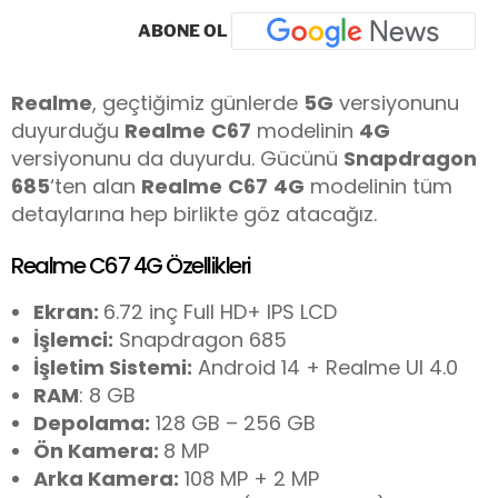
ABONE OL
Realme
, geçtiğimiz günlerde
5G
versiyonunu
duyurduğu
Realme
C67
modelinin
4G
versiyonunu da duyurdu. Gücünü
Snapdragon
685
‘ten alan
Realme
C67
4G
modelinin tüm
detaylarına hep birlikte göz atacağız.
Realme C67 4G Özellikleri
Ekran:
6.72 inç Full HD+ IPS LCD
İşlemci:
Snapdragon 685
İşletim Sistemi:
Android 14 + Realme UI 4.0
RAM
: 8 GB
Depolama:
128 GB – 256 GB
Ön Kamera:
8 MP
Arka Kamera:
108 MP + 2 MP