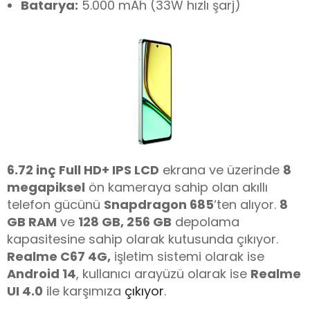
Batarya:
5.000 mAh (33W hızlı şarj)
6.72 inç Full HD+ IPS LCD
ekrana ve üzerinde
8
megapiksel
ön kameraya sahip olan akıllı
telefon gücünü
Snapdragon 685
‘ten alıyor.
8
GB RAM
ve
128 GB, 256 GB
depolama
kapasitesine sahip olarak kutusunda çıkıyor.
Realme C67 4G,
işletim sistemi olarak ise
Android 14
, kullanıcı arayüzü olarak ise
Realme
UI 4.0
ile karşımıza
çıkıyor
.