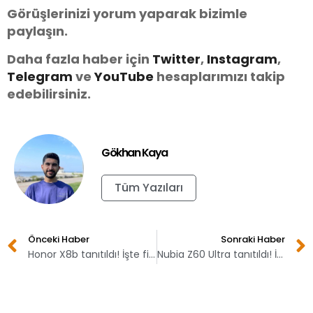
Görüşlerinizi yorum yaparak bizimle
paylaşın.
Daha fazla haber için
Twitter
,
Instagram
,
Telegram
ve
You
Tube
hesaplarımızı takip
edebilirsiniz.
Gökhan Kaya
Tüm Yazıları
Önceki Haber
Sonraki Haber
Honor X8b tanıtıldı! İşte fiyatı
Nubia Z60 Ultra tanıtıldı! İşte özellikleri