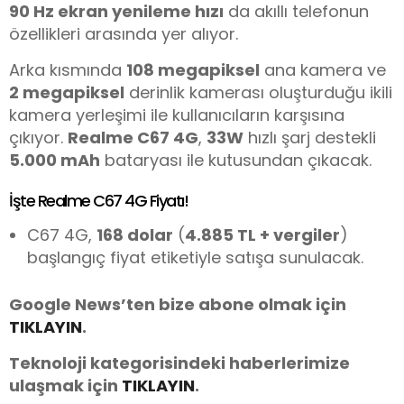
90 Hz ekran yenileme hızı
da akıllı telefonun
özellikleri arasında yer alıyor.
Arka kısmında
108 megapiksel
ana kamera ve
2 megapiksel
derinlik kamerası oluşturduğu ikili
kamera yerleşimi ile kullanıcıların karşısına
çıkıyor.
Realme C67 4G
,
33W
hızlı şarj destekli
5.000 mAh
bataryası ile kutusundan çıkacak.
İşte Realme C67 4G Fiyatı!
C67 4G,
168 dolar
(
4.885 TL + vergiler
)
başlangıç fiyat etiketiyle satışa sunulacak.
Google News’ten bize abone olmak için
TIKLAYIN
.
Teknoloji kategorisindeki haberlerimize
ulaşmak için
TIKLAYIN
.