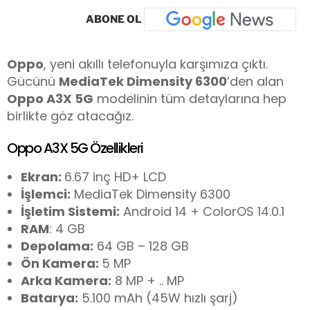
ABONE OL
Oppo
, yeni akıllı telefonuyla karşımıza çıktı.
Gücünü
MediaTek Dimensity 6300
‘den alan
Oppo A3X 5G
modelinin tüm detaylarına hep
birlikte göz atacağız.
Oppo A3X 5G Özellikleri
Ekran:
6.67 inç HD+ LCD
İşlemci:
MediaTek Dimensity 6300
İşletim Sistemi:
Android 14 + ColorOS 14.0.1
RAM
: 4 GB
Depolama:
64 GB – 128 GB
Ön Kamera:
5 MP
Arka Kamera:
8 MP + .. MP
Batarya:
5.100 mAh (45W hızlı şarj)