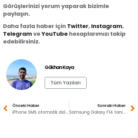
Görüşlerinizi yorum yaparak bizimle
paylaşın.
Daha fazla haber için
Twitter
,
Instagram
,
Telegram
ve
You
Tube
hesaplarımızı takip
edebilirsiniz.
Gökhan Kaya
Tüm Yazıları
Önceki Haber
Sonraki Haber
iPhone SMS otomatik doldurma nasıl aktif edilir?
Samsung Galaxy F14 tanıtıldı! İşte fiyatı