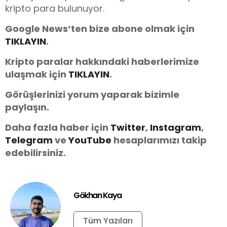
kripto para bulunuyor.
Google News’ten bize abone olmak için
TIKLAYIN
.
Kripto paralar hakkındaki haberlerimize
ulaşmak için
TIKLAYIN
.
Görüşlerinizi yorum yaparak bizimle
paylaşın.
Daha fazla haber için
Twitter
,
Instagram
,
Telegram
ve
You
Tube
hesaplarımızı takip
edebilirsiniz.
Gökhan Kaya
Tüm Yazıları