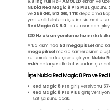
6.8 inç Full HD+ AMOLED
ekran ve üze
Nubia Red Magic 8 Pro Plus
gücünü
ve
256 GB, 512 GB, 1 TB
depolama kapas
yeni akıllı telefonu işletim sistemi olar
RedMagic OS 5.0
ile kutusundan çıkıy
120 Hz ekran yenileme hızını
da kulla
Arka kısmında
50 megapiksel
ana k
megapiksel
makro kamerasının oluşt
kullanıcıların karşısına çıkıyor.
Nubia 
mAh
bataryası ile kutusundan çıkacak
İşte Nubia Red Magic 8 Pro ve Red M
Red Magic 8 Pro
giriş versiyonu
57
Red Magic 8 Pro Plus
giriş versiyo
satışa sunulacak.