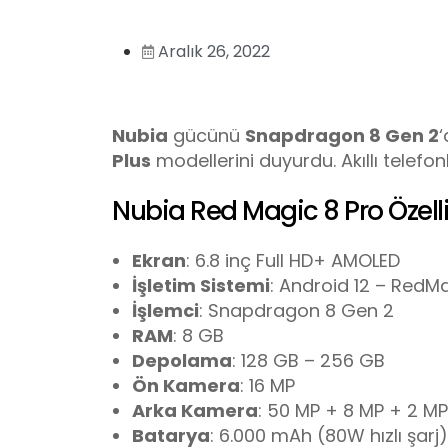
Aralık 26, 2022
Nubia
gücünü
Snapdragon 8 Gen 2
Plus
modellerini duyurdu. Akıllı telefo
Nubia Red Magic 8 Pro Özelli
Ekran
: 6.8 inç Full HD+ AMOLED
İşletim Sistemi
: Android 12 – RedM
İşlemci
: Snapdragon 8 Gen 2
RAM
: 8 GB
Depolama
: 128 GB – 256 GB
Ön Kamera
: 16 MP
Arka Kamera
: 50 MP + 8 MP + 2 MP
Batarya
: 6.000 mAh (80W hızlı şarj)