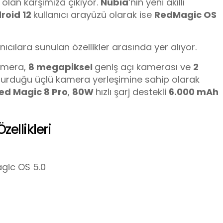
lan karşımıza çıkıyor.
Nubia
‘nın yeni akıllı
roid 12
kullanıcı arayüzü olarak ise
RedMagic OS
nıcılara sunulan özellikler arasında yer alıyor.
amera,
8 megapiksel
geniş açı kamerası ve
2
urduğu üçlü kamera yerleşimine sahip olarak
Red Magic
8 Pro
,
80W
hızlı şarj destekli
6.000 mAh
ellikleri
agic OS 5.0