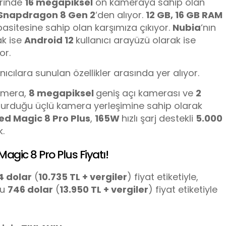
rinde
16 megapiksel
ön kameraya sahip olan
Snapdragon 8 Gen 2
‘den alıyor.
12 GB, 16 GB RAM
itesine sahip olan karşımıza çıkıyor.
Nubia
‘nın
ak ise
Android 12
kullanıcı arayüzü olarak ise
or.
nıcılara sunulan özellikler arasında yer alıyor.
amera,
8 megapiksel
geniş açı kamerası ve
2
urduğu üçlü kamera yerleşimine sahip olarak
Red Magic
8 Pro Plus
,
165W
hızlı şarj destekli
5.000
.
agic 8 Pro Plus Fiyatı!
4 dolar
(
10.735 TL + vergiler
) fiyat etiketiyle,
nu
746 dolar
(
13.950 TL + vergiler
) fiyat etiketiyle