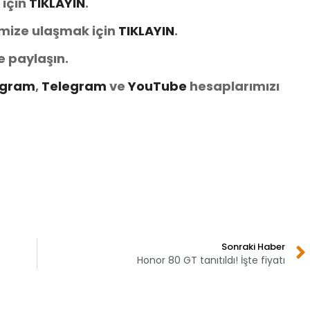
 için
TIKLAYIN
.
imize ulaşmak için
TIKLAYIN
.
e paylaşın.
agram
,
Telegram
ve
You
Tube
hesaplarımızı
Sonraki Haber
Honor 80 GT tanıtıldı! İşte fiyatı