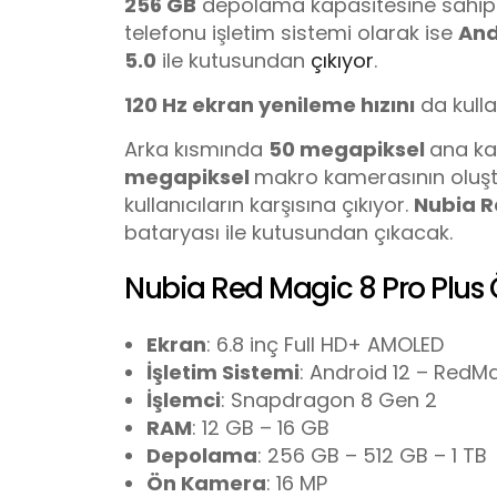
256 GB
depolama kapasitesine sahip o
telefonu işletim sistemi olarak ise
And
5.0
ile kutusundan
çıkıyor
.
120 Hz ekran yenileme hızını
da kulla
Arka kısmında
50 megapiksel
ana k
megapiksel
makro kamerasının oluşt
kullanıcıların karşısına çıkıyor.
Nubia 
bataryası ile kutusundan çıkacak.
Nubia Red Magic 8 Pro Plus Öz
Ekran
: 6.8 inç Full HD+ AMOLED
İşletim Sistemi
: Android 12 – RedM
İşlemci
: Snapdragon 8 Gen 2
RAM
: 12 GB – 16 GB
Depolama
: 256 GB – 512 GB – 1 TB
Ön Kamera
: 16 MP