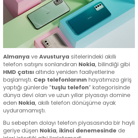
Almanya
ve
Avusturya
sitelerindeki akıllı
telefon satışını sonlandıran
Nokia
, bilindiği gibi
HMD
çatısı
altında yeniden faaliyetlerine
başlamıştı.
Cep
telefonlarının
hayatımıza giriş
yaptığı günlerde ”
tuşlu
telefon
” kategorisinde
dünya devi olan ve uzun yıllar piyasayı domine
eden
Nokia
, akıllı telefon dönüşüme ayak
uyduramamıştı.
Bu sebepten dolayı telefon piyasasında bir hayli
geriye düşen
Nokia
,
ikinci
denemesinde
de