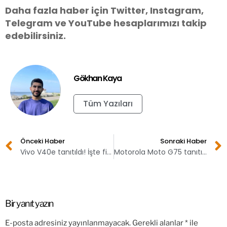
Daha fazla haber için Twitter, Instagram,
Telegram ve YouTube hesaplarımızı takip
edebilirsiniz.
Gökhan Kaya
Tüm Yazıları
Önceki Haber
Sonraki Haber
Vivo V40e tanıtıldı! İşte fiyatı
Motorola Moto G75 tanıtıldı! İşte özellikleri
Bir yanıt yazın
E-posta adresiniz yayınlanmayacak.
Gerekli alanlar
*
ile