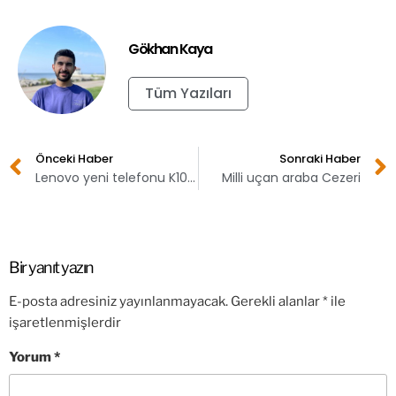
Gökhan Kaya
Tüm Yazıları
Önceki Haber
Sonraki Haber
Lenovo yeni telefonu K10 Plus’ı tanıttı
Milli uçan araba Cezeri
Bir yanıt yazın
E-posta adresiniz yayınlanmayacak.
Gerekli alanlar
*
ile
işaretlenmişlerdir
Yorum
*