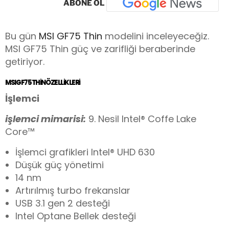
ABONE OL
Bu gün
MSI GF75 Thin
modelini inceleyeceğiz.
MSI GF75 Thin güç ve zarifliği beraberinde
getiriyor.
MSI GF75 THIN ÖZELLIKLERI
İşlemci
işlemci mimarisi:
9. Nesil Intel® Coffe Lake
Core™
İşlemci grafikleri Intel® UHD 630
Düşük güç yönetimi
14 nm
Artırılmış turbo frekanslar
USB 3.1 gen 2 desteği
Intel Optane Bellek desteği