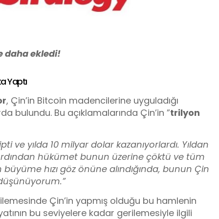
e daha ekledi!
ta Yaptı
or
, Çin’in Bitcoin madencilerine uyguladığı
arda bulundu. Bu açıklamalarında Çin’in ”
trilyon
ti ve yılda 10 milyar dolar kazanıyorlardı. Yıldan
ı. Ardından hükümet bunun üzerine çöktü ve tüm
n’in büyüme hızı göz önüne alındığında, bunun Çin
nı düşünüyorum.”
gerilemesinde Çin’in yapmış olduğu bu hamlenin
iyatının bu seviyelere kadar gerilemesiyle ilgili