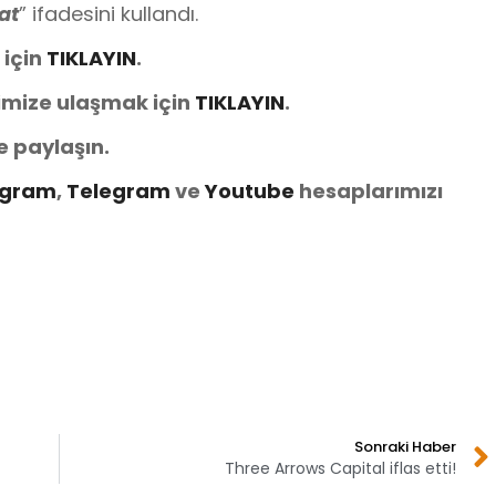
sat
” ifadesini kullandı.
 için
TIKLAYIN
.
imize ulaşmak için
TIKLAYIN
.
e paylaşın.
agram
,
Telegram
ve
You
tube
hesaplarımızı
Sonraki Haber
Three Arrows Capital iflas etti!