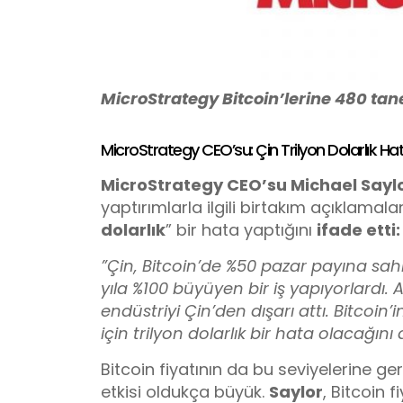
MicroStrategy Bitcoin’lerine 480 tan
MicroStrategy CEO’su: Çin Trilyon Dolarlık Ha
MicroStrategy CEO’su Michael Sayl
yaptırımlarla ilgili birtakım açıklamal
dolarlık
” bir hata yaptığını
ifade etti:
”Çin, Bitcoin’de %50 pazar payına sahip
yıla %100 büyüyen bir iş yapıyorlard
endüstriyi Çin’den dışarı attı. Bitcoi
için trilyon dolarlık bir hata olacağı
Bitcoin fiyatının da bu seviyelerine 
etkisi oldukça büyük.
Saylor
, Bitcoin f