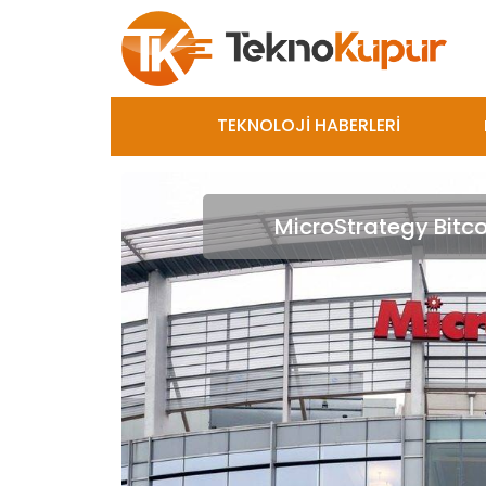
TEKNOLOJİ HABERLERİ
MicroStrategy Bitco