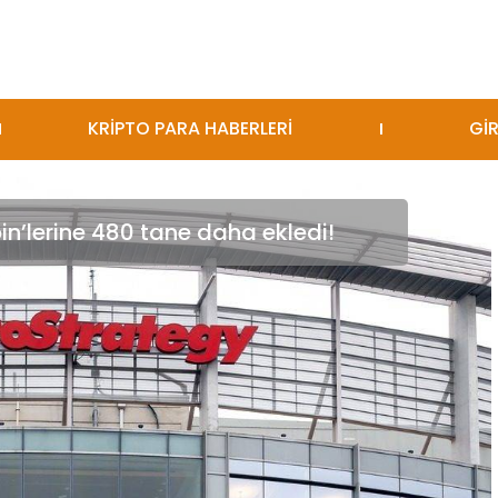
KRİPTO PARA HABERLERİ
GİR
in’lerine 480 tane daha ekledi!