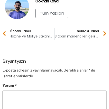
Gökhan Kaya
Tüm Yazıları
Önceki Haber
Sonraki Haber
Hazine ve Maliye Bakanlığı kripto para açıklaması yaptı!
Bitcoin madencileri gelir rekoru kırdı!
Bir yanıt yazın
E-posta adresiniz yayınlanmayacak.
Gerekli alanlar
*
ile
işaretlenmişlerdir
Yorum
*