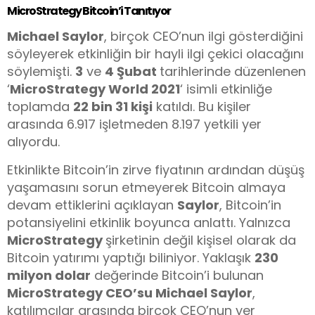
MicroStrategy Bitcoin’i Tanıtıyor
Michael Saylor
, birçok CEO’nun ilgi gösterdiğini
söyleyerek etkinliğin bir hayli ilgi çekici olacağını
söylemişti.
3
ve
4 Şubat
tarihlerinde düzenlenen
‘
MicroStrategy World 2021
‘ isimli etkinliğe
toplamda
22 bin 31 kişi
katıldı. Bu kişiler
arasında 6.917 işletmeden 8.197 yetkili yer
alıyordu.
Etkinlikte Bitcoin’in zirve fiyatının ardından düşüş
yaşamasını sorun etmeyerek Bitcoin almaya
devam ettiklerini açıklayan
Saylor
, Bitcoin’in
potansiyelini etkinlik boyunca anlattı. Yalnızca
MicroStrategy
şirketinin değil kişisel olarak da
Bitcoin yatırımı yaptığı biliniyor. Yaklaşık
230
milyon dolar
değerinde Bitcoin’i bulunan
MicroStrategy CEO’su Michael Saylor
,
katılımcılar arasında birçok CEO’nun yer