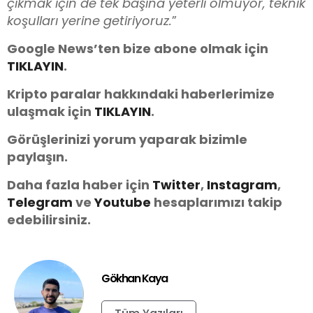
çıkmak için de tek başına yeterli olmuyor, teknik
koşulları yerine getiriyoruz.
”
Google News’ten bize abone olmak için
TIKLAYIN
.
Kripto paralar hakkındaki haberlerimize
ulaşmak için
TIKLAYIN
.
Görüşlerinizi yorum yaparak bizimle
paylaşın.
Daha fazla haber için
Twitter
,
Instagram
,
Telegram
ve
You
tube
hesaplarımızı takip
edebilirsiniz.
Gökhan Kaya