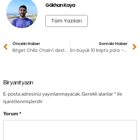
Gökhan Kaya
Tüm Yazıları
Önceki Haber
Sonraki Haber
Bitget Chiliz Chain’i destekleyecek!
En büyük 10 kripto para – 22 Ekim
Bir yanıt yazın
E-posta adresiniz yayınlanmayacak.
Gerekli alanlar
*
ile
işaretlenmişlerdir
Yorum
*