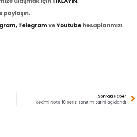
imize ulaşmak için
TIKLAYIN
.
e paylaşın.
agram,
Telegram
ve
You
tube
hesaplarımızı
Sonraki Haber
Redmi Note 10 serisi tanıtım tarihi açıklandı