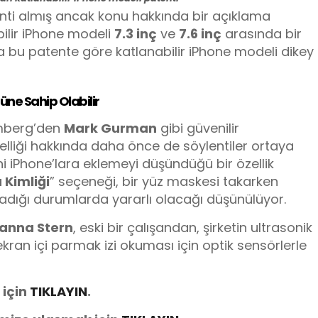
enti almış ancak konu hakkında bir açıklama
ilir iPhone modeli
7.3 inç
ve
7.6 inç
arasında bir
a bu patente göre katlanabilir iPhone modeli dikey
üne Sahip Olabilir
mberg’den
Mark Gurman
gibi güvenilir
elliği hakkında daha önce de söylentiler ortaya
eni iPhone’lara eklemeyi düşündüğü bir özellik
Kimliği
” seçeneği, bir yüz maskesi takarken
madığı durumlarda yararlı olacağı düşünülüyor.
anna Stern
, eski bir çalışandan, şirketin ultrasonik
ekran içi parmak izi okuması için optik sensörlerle
 için
TIKLAYIN
.