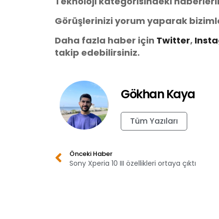
Teknoloji kategorisindeki haberler
Görüşlerinizi yorum yaparak biziml
Daha fazla haber için
Twitter
,
Inst
takip edebilirsiniz.
Gökhan Kaya
Tüm Yazıları
Önceki Haber
Sony Xperia 10 III özellikleri ortaya çıktı