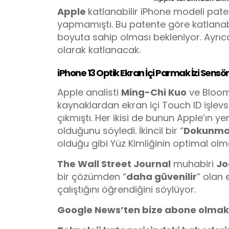
Apple
katlanabilir iPhone modeli pat
yapmamıştı. Bu patente göre katlanab
boyuta sahip olması bekleniyor. Ayrıc
olarak katlanacak.
iPhone 13 Optik Ekran İçi Parmak İzi Sensör
Apple analisti
Ming-Chi Kuo
ve Bloo
kaynaklardan ekran içi Touch ID işlevs
çıkmıştı. Her ikisi de bunun Apple’ın y
olduğunu söyledi. İkincil bir “
Dokunma 
olduğu gibi Yüz Kimliğinin optimal ol
The Wall Street Journal
muhabiri
Jo
bir çözümden “
daha güvenilir
” olan 
çalıştığını öğrendiğini söylüyor.
Google News’ten bize abone olmak