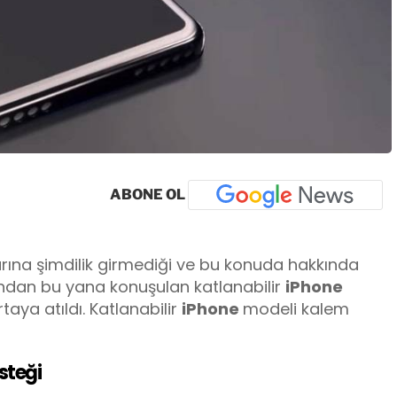
ABONE OL
azarına şimdilik girmediği ve bu konuda hakkında
ından bu yana konuşulan katlanabilir
iPhone
aya atıldı. Katlanabilir
iPhone
modeli kalem
steği