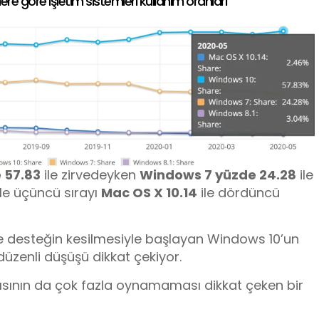
re göre işletim sistemleri kullanım oranları
 57.83
ile zirvedeyken
Windows 7 yüzde 24.28
ile
le üçüncü sırayı
Mac OS X 10.14
ile dördüncü
 desteğin kesilmesiyle başlayan Windows 10’un
düzenli düşüşü dikkat çekiyor.
tısının da çok fazla oynamaması dikkat çeken bir