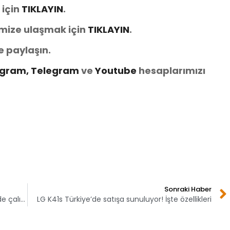
 için
TIKLAYIN
.
imize ulaşmak için
TIKLAYIN
.
e paylaşın.
agram,
Telegram
ve
You
tube
hesaplarımızı
Sonraki Haber
Xiaomi 120X Zoom özellikli bir telefon üzerinde çalışıyor
LG K41s Türkiye’de satışa sunuluyor! İşte özellikleri