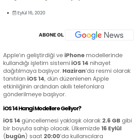
Eylül 16, 2020
ABONE OL
Apple’ın geliştirdiği ve
iPhone
modellerinde
kullandığı işletim sistemi
iOS 14
nihayet
dağıtılmaya başlıyor.
Haziran
‘da resmi olarak
tanıtılan
iOS 14
, dün düzenlenen Apple
etkinliğinin ardından akıllı telefonlara
gönderilmeye başlıyor.
iOS 14 Hangi Modellere Geliyor?
iOS 14
güncellemesi yaklaşık olarak
2.6 GB
gibi
bir boyuta sahip olacak. Ülkemizde
16 Eylül
(
bugün
) saat
20:00
‘da kullanıcılara