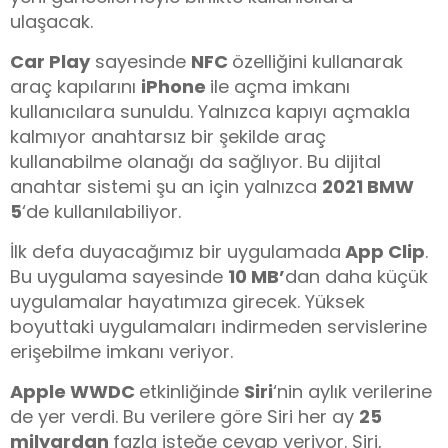
ulaşacak.
Car Play
sayesinde
NFC
özelliğini kullanarak
araç kapılarını
iPhone
ile açma imkanı
kullanıcılara sunuldu. Yalnızca kapıyı açmakla
kalmıyor anahtarsız bir şekilde araç
kullanabilme olanağı da sağlıyor. Bu dijital
anahtar sistemi şu an için yalnızca
2021 BMW
5
‘de kullanılabiliyor.
İlk defa duyacağımız bir uygulamada
App Clip
.
Bu uygulama sayesinde
10 MB’
dan daha küçük
uygulamalar hayatımıza girecek. Yüksek
boyuttaki uygulamaları indirmeden servislerine
erişebilme imkanı veriyor.
Apple WWDC
etkinliğinde
Siri
‘nin aylık verilerine
de yer verdi. Bu verilere göre Siri her ay
25
milyardan
fazla isteğe cevap veriyor. Siri,