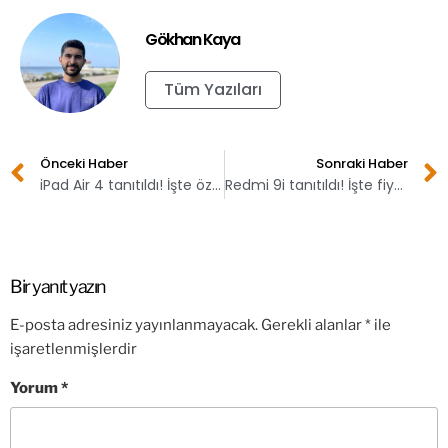
Gökhan Kaya
Tüm Yazıları
Önceki Haber
Sonraki Haber
iPad Air 4 tanıtıldı! İşte özellikleri ve fiyatı
Redmi 9i tanıtıldı! İşte fiyatı ve özellikleri
Bir yanıt yazın
E-posta adresiniz yayınlanmayacak.
Gerekli alanlar
*
ile
işaretlenmişlerdir
Yorum
*