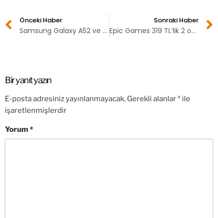
Önceki Haber
Sonraki Haber
Samsung Galaxy A52 ve Galaxy A72 fiyatları sızdırıldı
Epic Games 319 TL’lik 2 oyunu ücretsiz dağıtıyor
Bir yanıt yazın
E-posta adresiniz yayınlanmayacak.
Gerekli alanlar
*
ile
işaretlenmişlerdir
Yorum
*