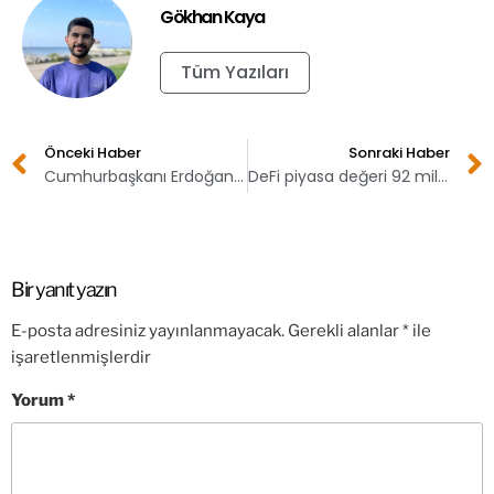
Gökhan Kaya
Tüm Yazıları
Önceki Haber
Sonraki Haber
Cumhurbaşkanı Erdoğan Nayib Bukele ile görüşecek
DeFi piyasa değeri 92 milyar dolara geriledi!
Bir yanıt yazın
E-posta adresiniz yayınlanmayacak.
Gerekli alanlar
*
ile
işaretlenmişlerdir
Yorum
*