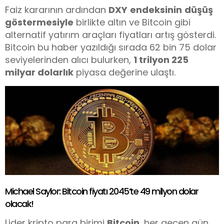
Faiz kararının ardından
DXY
endeksinin
düşüş
göstermesiyle
birlikte altın ve Bitcoin gibi
alternatif yatırım araçları fiyatları artış gösterdi.
Bitcoin bu haber yazıldığı sırada 62 bin 75 dolar
seviyelerinden alıcı bulurken,
1 trilyon 225
milyar dolarlık
piyasa değerine ulaştı.
Michael Saylor: Bitcoin fiyatı 2045’te 49 milyon dolar
olacak!
Lider kripto para birimi
Bitcoin
, her geçen gün