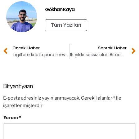
Gökhan Kaya
Tüm Yazıları
Önceki Haber
Sonraki Haber
İngiltere kripto para mevzuatını netleştiriyor!
15 yıldır sessiz olan Bitcoin cüzdanı aktifleşti!
Bir yanıt yazın
E-posta adresiniz yayınlanmayacak.
Gerekli alanlar
*
ile
işaretlenmişlerdir
Yorum
*