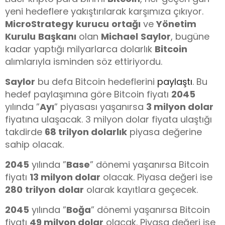
yeni hedeflere yakıştırılarak karşımıza çıkıyor.
MicroStrategy
kurucu
ortağı
ve
Yönetim
Kurulu
Başkanı
olan
Michael
Saylor
, bugüne
kadar yaptığı milyarlarca dolarlık
Bitcoin
alımlarıyla isminden söz ettiriyordu.
Saylor
bu defa Bitcoin hedeflerini
paylaştı
. Bu
hedef paylaşımına göre Bitcoin fiyatı
2045
yılında ”
Ayı
” piyasası yaşanırsa
3 milyon dolar
fiyatına ulaşacak. 3 milyon dolar fiyata ulaştığı
takdirde
68 trilyon dolarlık
piyasa değerine
sahip olacak.
2045
yılında ”
Base
” dönemi yaşanırsa Bitcoin
fiyatı
13 milyon dolar
olacak. Piyasa değeri ise
280
trilyon
dolar
olarak kayıtlara geçecek.
2045
yılında ”
Boğa
” dönemi yaşanırsa Bitcoin
fiyatı
49 milyon dolar
olacak. Piyasa değeri ise