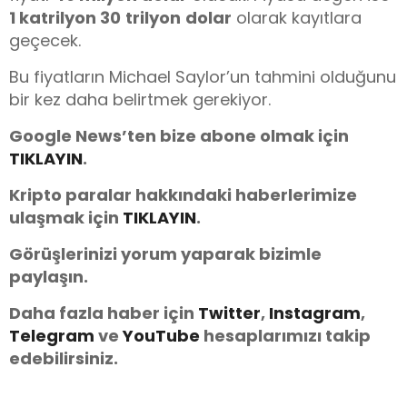
1 katrilyon 30
trilyon
dolar
olarak kayıtlara
geçecek.
Bu fiyatların Michael Saylor’un tahmini olduğunu
bir kez daha belirtmek gerekiyor.
Google News’ten bize abone olmak için
TIKLAYIN
.
Kripto paralar hakkındaki haberlerimize
ulaşmak için
TIKLAYIN
.
Görüşlerinizi yorum yaparak bizimle
paylaşın.
Daha fazla haber için
Twitter
,
Instagram
,
Telegram
ve
You
Tube
hesaplarımızı takip
edebilirsiniz.