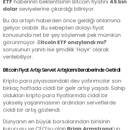
ETF
haberinin beklentisinin Bitcoin fiyatını
45 bin
dolar
seviyelerine çıkardığı biliniyor.
Bu da artışın haberden önce geldiği anlamına
geliyor olabilir. Bu sebepten dolayı fiyat
konusunda net bir şey söylemek pek mümkün
görünmüyor. B
itcoin ETF onaylandı mı?
sorusunun yanıtı ise şimdilik ‘Hayır’ olarak
verilebiliyor.
Bitcoin Fiyat Artışı Servet Artışlarını Beraberinde Getirdi
Kripto para piyasasındaki dev yatırımcılar son
birkaç haftada ciddi bir gelir artışı yaşadı. Sahip
oldukları kripto para fiyatlarında ciddi bir
yükseliş yaşanmasının ardından servetlerde
ciddi bir artış gözlendi.
Dünyanın en büyük borsalarından birisinin
kurucusu ve CEO’su
olan
Brian Armstrong
‘un