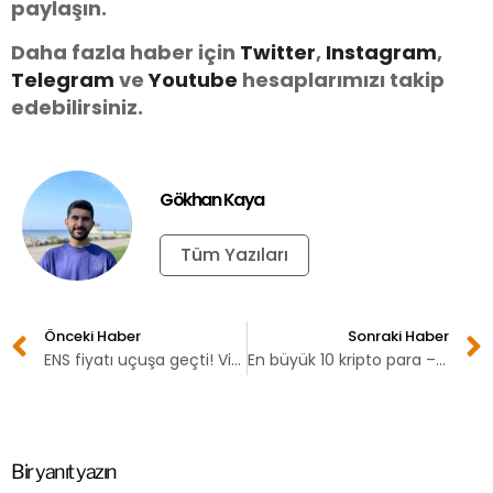
paylaşın.
Daha fazla haber için
Twitter
,
Instagram
,
Telegram
ve
You
tube
hesaplarımızı takip
edebilirsiniz.
Gökhan Kaya
Tüm Yazıları
Önceki Haber
Sonraki Haber
ENS fiyatı uçuşa geçti! Vitalik’ten dikkat çeken açıklama
En büyük 10 kripto para – 7 Ocak
Bir yanıt yazın