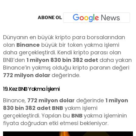
ABONE OL
Dünyanın en büyük kripto para borsalarından
olan
Binance
büyük bir token yakma işlemi
daha gerçekleştirdi. Kendi kripto parası olan
BNB’den
1 milyon 830 bin 382 adet
daha yakan
Binance’in yakmış olduğu kripto paranın değeri
772 milyon dolar
değerinde.
19. Kez BNB Yakma İşlemi
Binance,
772
milyon dolar
değerinde
1 milyon
830 bin 382 adet BNB
yakım işlemi
gerçekleştirdi. Yapılan bu
BNB
yakma işleminin
fiyata doğrudan etki etmesi bekleniyor.