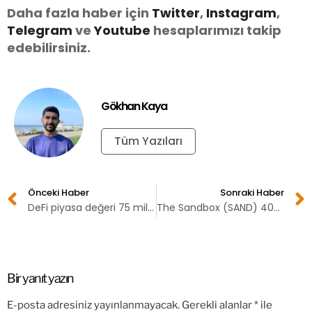
Daha fazla haber için
Twitter
,
Instagram
,
Telegram
ve
You
tube
hesaplarımızı takip
edebilirsiniz.
Gökhan Kaya
Tüm Yazıları
Önceki Haber
Sonraki Haber
DeFi piyasa değeri 75 milyar dolara geriledi!
The Sandbox (SAND) 400 milyon dolarlık yatırım alabilir
Bir yanıt yazın
E-posta adresiniz yayınlanmayacak.
Gerekli alanlar
*
ile