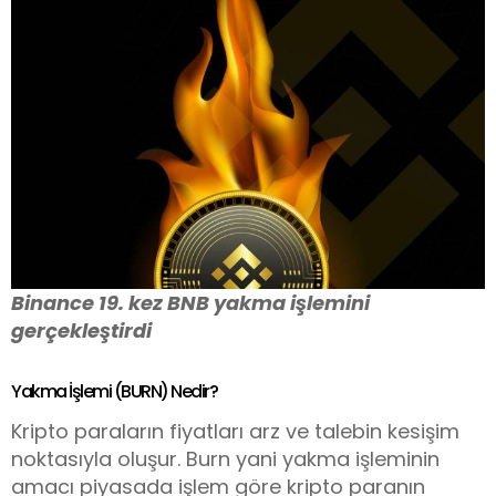
Binance 19. kez BNB yakma işlemini
gerçekleştirdi
Yakma İşlemi (BURN) Nedir?
Kripto paraların fiyatları arz ve talebin kesişim
noktasıyla oluşur. Burn yani yakma işleminin
amacı piyasada işlem göre kripto paranın