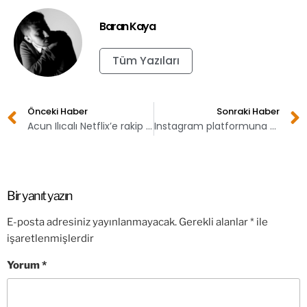
Baran Kaya
Tüm Yazıları
Önceki Haber
Sonraki Haber
Acun Ilıcalı Netflix’e rakip olacak platformun ismini açıkladı
Instagram platformuna eklenecek yeni özellikler
Bir yanıt yazın
E-posta adresiniz yayınlanmayacak.
Gerekli alanlar
*
ile
işaretlenmişlerdir
Yorum
*