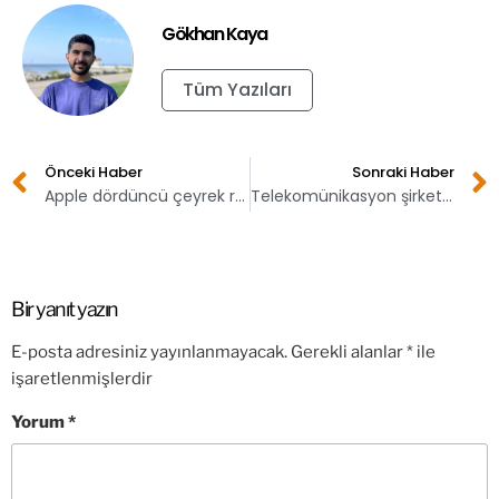
Gökhan Kaya
Tüm Yazıları
Önceki Haber
Sonraki Haber
Apple dördüncü çeyrek raporunu duyurdu!
Telekomünikasyon şirketlerinden deprem açıklaması geldi!
Bir yanıt yazın
E-posta adresiniz yayınlanmayacak.
Gerekli alanlar
*
ile
işaretlenmişlerdir
Yorum
*