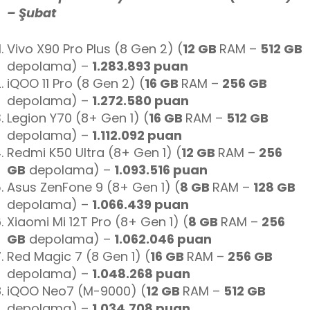
– Şubat
Vivo X90 Pro Plus (8 Gen 2) (
12 GB
RAM –
512 GB
depolama) –
1.283.893
puan
iQOO 11 Pro (8 Gen 2) (
16 GB
RAM –
256 GB
depolama) –
1.272.580 puan
Legion Y70 (8+ Gen 1) (
16 GB
RAM –
512 GB
depolama) –
1.112.092 puan
Redmi K50 Ultra (8+ Gen 1) (
12 GB
RAM –
256
GB
depolama) –
1.093.516 puan
Asus ZenFone 9 (8+ Gen 1) (
8 GB
RAM –
128 GB
depolama) –
1.066.439 puan
Xiaomi Mi 12T Pro (8+ Gen 1) (
8 GB
RAM –
256
GB
depolama) –
1.062.046 puan
Red Magic 7 (8 Gen 1) (
16 GB
RAM –
256 GB
depolama) –
1.048.268 puan
iQOO Neo7 (M-9000) (
12 GB
RAM –
512 GB
depolama) –
1.034.708 puan