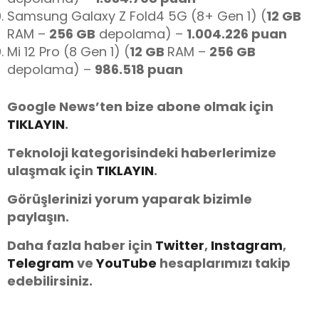
Samsung Galaxy Z Fold4 5G (8+ Gen 1) (
12 GB
RAM –
256 GB
depolama) –
1.004.226 puan
Mi 12 Pro (8 Gen 1) (
12 GB
RAM –
256 GB
depolama) –
986.518 puan
Google News’ten bize abone olmak için
TIKLAYIN
.
Teknoloji kategorisindeki haberlerimize
ulaşmak için
TIKLAYIN
.
Görüşlerinizi yorum yaparak bizimle
paylaşın.
Daha fazla haber için
Twitter
,
Instagram
,
Telegram
ve
You
Tube
hesaplarımızı takip
edebilirsiniz.