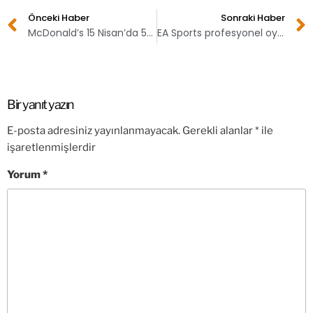
Önceki Haber
Sonraki Haber
McDonald’s 15 Nisan’da 5G akıllı bir ürün duyuracak
EA Sports profesyonel oyuncuların katılacağı bir FIFA 20 turnuvası duyurdu
Bir yanıt yazın
E-posta adresiniz yayınlanmayacak.
Gerekli alanlar
*
ile
işaretlenmişlerdir
Yorum
*