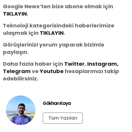
Google News’ten bize abone olmak için
TIKLAYIN
.
Teknoloji kategorisindeki haberlerimize
ulaşmak için
TIKLAYIN
.
Görüşlerinizi yorum yaparak bizimle
paylaşın.
Daha fazla haber için
Twitter
,
Instagram,
Telegram
ve
You
tube
hesaplarımızı takip
edebilirsiniz.
Gökhan Kaya
Tüm Yazıları