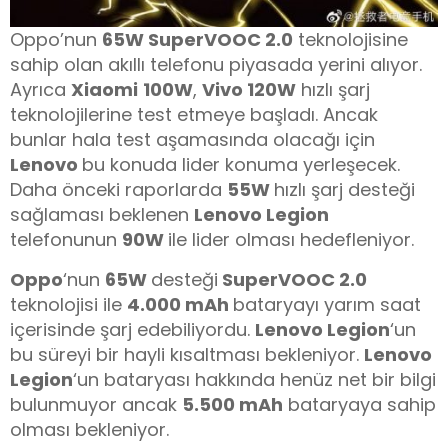
Oppo’nun
65W SuperVOOC 2.0
teknolojisine
sahip olan akıllı telefonu piyasada yerini alıyor.
Ayrıca
Xiaomi
100W
,
Vivo 120W
hızlı şarj
teknolojilerine test etmeye başladı. Ancak
bunlar hala test aşamasında olacağı için
Lenovo
bu konuda lider konuma yerleşecek.
Daha önceki raporlarda
55W
hızlı şarj desteği
sağlaması beklenen
Lenovo Legion
telefonunun
90W
ile lider olması hedefleniyor.
Oppo
‘nun
65W
desteği
SuperVOOC 2.0
teknolojisi ile
4.000 mAh
bataryayı yarım saat
içerisinde şarj edebiliyordu.
Lenovo Legion
‘un
bu süreyi bir hayli kısaltması bekleniyor.
Lenovo
Legion
‘un bataryası hakkında henüz net bir bilgi
bulunmuyor ancak
5.500 mAh
bataryaya sahip
olması bekleniyor.