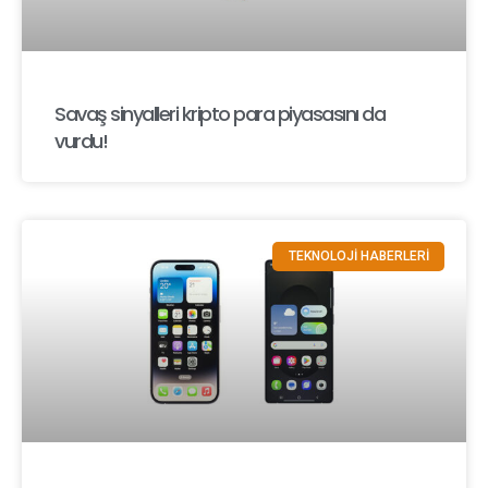
Savaş sinyalleri kripto para piyasasını da
vurdu!
TEKNOLOJİ HABERLERİ