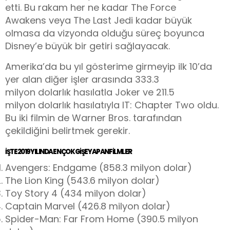
etti. Bu rakam her ne kadar
The Force
Awakens veya The Last Jedi kadar büyük
olmasa da vizyonda olduğu süreç boyunca
Disney’e büyük bir getiri sağlayacak.
Amerika’da bu yıl gösterime girmeyip ilk 10’da
yer alan diğer işler arasında
333.3
milyon
dolarlık hasılatla Joker ve
211.5
milyon
dolarlık hasılatıyla
IT: Chapter Two oldu.
Bu iki filmin de Warner Bros. tarafından
çekildiğini belirtmek gerekir.
İŞTE 2019 YILINDA EN ÇOK GIŞE YAPAN FILMLER
Avengers: Endgame (858.3
milyon dolar
)
The Lion King (543.6
milyon dolar
)
Toy Story 4 (434
milyon dolar
)
Captain Marvel (426.8
milyon dolar
)
Spider-Man: Far From Home (390.5
milyon